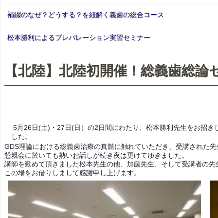
補綴のなぜ？どうする？を紐解く義歯の総合コース
松本勝利によるプレパレーション実習セミナー
【北陸】北陸初開催！総義歯総論
5月26日(土)・27日(日）の2日間にわたり、松本勝利先生をお
した。
GDS理論における総義歯治療の真髄に触れていただき、受講された
先
懇親会に於いても熱いお話しが続き夜は更けてゆきました。
講師を勤めて頂きました松本先生の他、加藤先生、そして受講者の先
この場をお借りしまして感謝申し上げます。