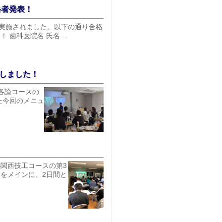
格者発表！
験が実施されました。以下の通り合格
科医院名 氏名 ...
了しました！
歯各論コースの
た今回のメニュ
S関西技工コースの第3
をメインに、2日間と