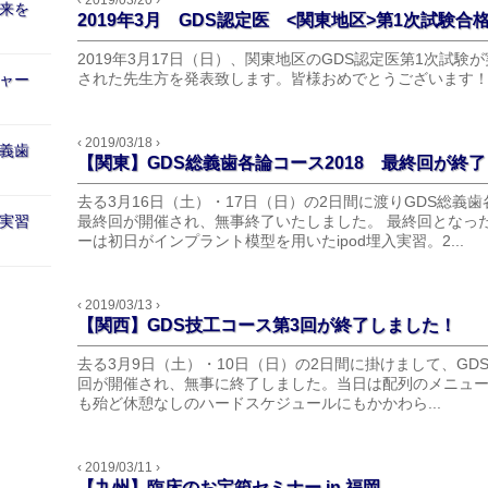
‹ 2019/03/20 ›
来を
2019年3月 GDS認定医 <関東地区>第1次試験合
2019年3月17日（日）、関東地区のGDS認定医第1次試
された先生方を発表致します。皆様おめでとうございます！！ 歯
ャー
‹ 2019/03/18 ›
義歯
【関東】GDS総義歯各論コース2018 最終回が終
去る3月16日（土）・17日（日）の2日間に渡りGDS総義
実習
最終回が開催され、無事終了いたしました。 最終回となっ
ーは初日がインプラント模型を用いたipod埋入実習。2...
‹ 2019/03/13 ›
【関西】GDS技工コース第3回が終了しました！
去る3月9日（土）・10日（日）の2日間に掛けまして、GD
回が開催され、無事に終了しました。当日は配列のメニュー
も殆ど休憩なしのハードスケジュールにもかかわら...
‹ 2019/03/11 ›
【九州】臨床のお宝箱セミナー in 福岡