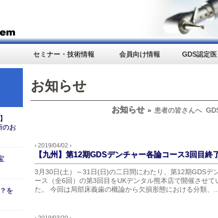
セミナー・技術情報
会員向け情報
GDS認定医
お知らせ
お知らせ
»
患者の皆さんへ
GD
】
新のお
‹ 2019/04/02 ›
【九州】第12期GDSデンチャー各論コース3回目終
宝
3月30日(土）～31日(日)の二日間にわたり、第12期GDS
ース（全6回）の第3回目をUKデンタル熊本店で開催させて
た。 今回は局部床義歯の概論から欠損形態における分類、..
？を