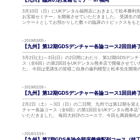
3月10日（日）にUKデンタル福岡店におきまして松本勝利
お宝箱セミナー」を開催させていただきました。 受講生の
ンケートとしてお預かりした数々の臨床のトピックスをもとに
‹ 2019/03/05 ›
【九州】第12期GDSデンチャー各論コース2回目終
3月2日(土)～3日(日）の2日間にわたり、第12期GDSデン
ス（全6回）の第2回目をUKデンタル熊本店で開催させてい
た。 今回は受講生の皆様ご自身の歯列模型と松本先生開発のG
‹ 2019/02/26 ›
【九州】第12期GDSデンチャー各論コース1回目終
2月2日（土）～3日（日）の二日間、九州では第12期を迎え
チャー各論コース（全6回）の第1回目をUKデンタル熊本店
いただきました。 毎回大好評のコースで、今回も満員御礼の17
‹ 2018/12/19 ›
【九州】第7期GDS各論全部床義歯配列コース（技