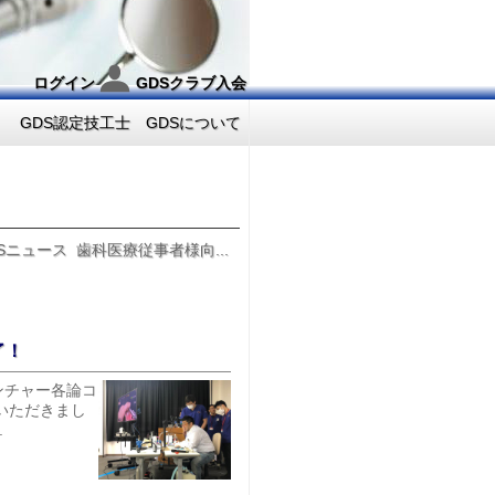
ログイン
GDSクラブ入会
GDS認定技工士
GDSについて
Sニュース
歯科医療従事者様向...
了！
デンチャー各論コ
いただきまし
.