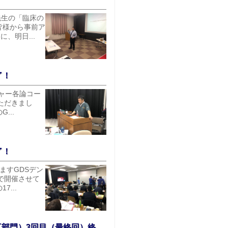
先生の「臨床の
皆様から事前ア
、明日...
了！
チャー各論コー
ただきまし
...
了！
ますGDSデン
で開催させて
...
工部門）3回目（最終回）終