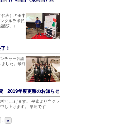
ィ代表）の田中
デンタルラボ代
配列コ...
終了！
デンチャー各論
しました。最終
.
 2019年度更新のお知らせ
び申し上げます。 平素より当クラ
し上げます。 早速です...
.
»