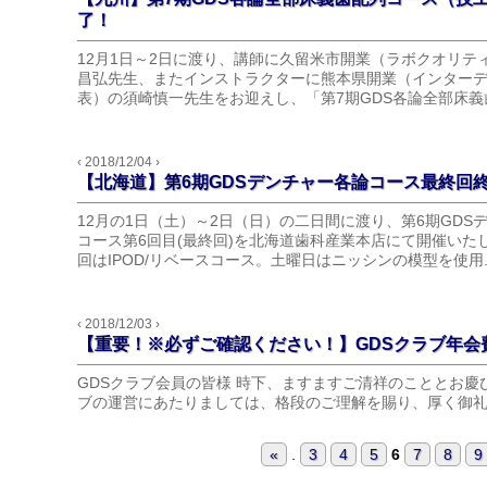
了！
12月1日～2日に渡り、講師に久留米市開業（ラボクオリテ
昌弘先生、またインストラクターに熊本県開業（インター
表）の須崎慎一先生をお迎えし、「第7期GDS各論全部床義歯
‹ 2018/12/04 ›
【北海道】第6期GDSデンチャー各論コース最終回
12月の1日（土）～2日（日）の二日間に渡り、第6期GDS
コース第6回目(最終回)を北海道歯科産業本店にて開催いた
回はIPOD/リベースコース。土曜日はニッシンの模型を使用..
‹ 2018/12/03 ›
【重要！※必ずご確認ください！】GDSクラブ年会費
GDSクラブ会員の皆様 時下、ますますご清祥のこととお慶
ブの運営にあたりましては、格段のご理解を賜り、厚く御礼申
«
.
3
4
5
6
7
8
9