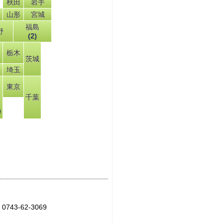
秋田
岩手
山形
宮城
福島
野
(2)
栃木
茨城
埼玉
東京
千葉
)
43-62-3069