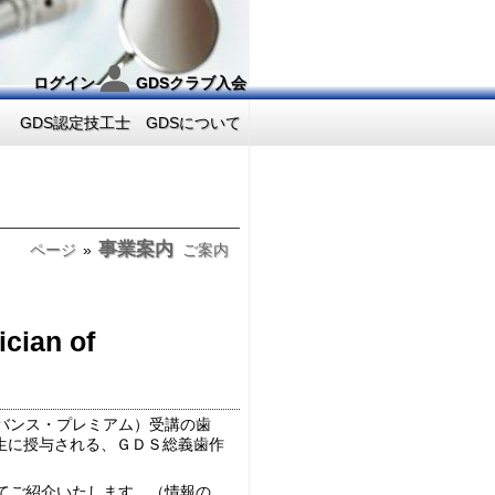
ログイン
GDSクラブ入会
GDS認定技工士
GDSについて
事業案内
ページ
»
ご案内
ian of
バンス・プレミアム）受講の歯
生に授与される、ＧＤＳ総義歯作
てご紹介いたします。（情報の