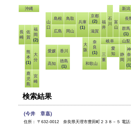
沖縄
新潟
京都
島根
鳥取
石
長
(2)
山
兵庫
福
富
川
口
(1)
井
山
群馬
福
広島
岡山
滋賀
長
佐
(1)
岡
崎
賀
(2)
岐阜
山梨
奈
大
良
愛
神
阪
愛媛
香川
熊
(1)
知
大
三
静
奈
本
分
重
岡
川
徳島
(1)
高知
和歌山
(1
(1)
鹿
宮
児
崎
島
検索結果
(今井 章嘉)
住所： 〒632-0012 奈良県天理市豊田町２３８－５ 電話: 07